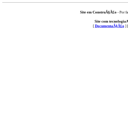
Site em ConstruÃ§Ã£o
- Por f
Site com tecnologia
[
DocumentaÃ§Ã£o
] 